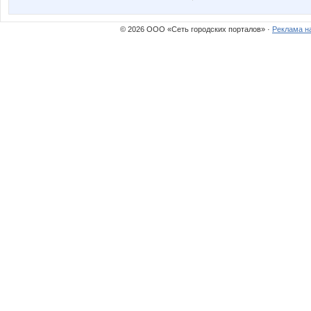
unm
ховушк
© 2026 ООО «Сеть городских порталов» ·
Реклама н
золотинки
Юлия
Хуторянка
Ильян
Мама Милены
Мам
Оксанушка
Олеся2