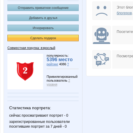
IRES
IrenM
Этот блог
Отправить приватное сообщение
блогеров
.
Добавить в друзья
Игнорировать
Ocelot
OlgaSm
Посетит
Сделать подарок
Совместная покупка: взрослый
anela2005
angel_xx
популярность:
Посмотре
5396 место
рейтинг
4086
?
Привилегированный
пользователь
2
julia0802
k@ty*
уровня
Статистика портрета:
miss Kate
natali18
сейчас просматривают портрет - 0
зарегистрированные пользователи
посетившие портрет за 7 дней - 0